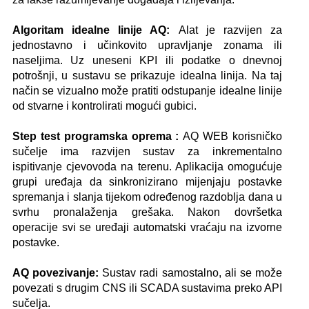
Algoritam idealne linije AQ:
Alat je razvijen za
jednostavno i učinkovito upravljanje zonama ili
naseljima. Uz uneseni KPI ili podatke o dnevnoj
potrošnji, u sustavu se prikazuje idealna linija. Na taj
način se vizualno može pratiti odstupanje idealne linije
od stvarne i kontrolirati mogući gubici.
Step test programska oprema :
AQ WEB korisničko
sučelje ima razvijen sustav za inkrementalno
ispitivanje cjevovoda na terenu. Aplikacija omogućuje
grupi uređaja da sinkronizirano mijenjaju postavke
spremanja i slanja tijekom određenog razdoblja dana u
svrhu pronalaženja grešaka. Nakon dovršetka
operacije svi se uređaji automatski vraćaju na izvorne
postavke.
AQ povezivanje:
Sustav radi samostalno, ali se može
povezati s drugim CNS ili SCADA sustavima preko API
sučelja.