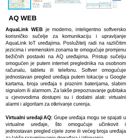
AQ WEB
AquaLink WEB
je moderno, inteligentno softversko
korisničko sučelje za komunikaciju i upravljanje
AquaLink IoT uređajima. Poslužitelj radi na različitim
jezicima i vremenskim zonama te omogućuje promjenu
bežičnih postavki na AQ uređajima. Pristup sučelju
omogućen je putem internet preglednika na osobnom
računalu, tabletu ili telefonu. Softver omogućuje
jednostavan pregled uređaja putem lokacije u Google
kartama, broja uređaja s praznim baterijama, slabim
signalom ili alarmom. Za lakše prepoznavanje gubitaka
u cjevovodima dostupni su i dodatni alati: virtualni
alarmi i algoritam za otkrivanje curenja.
Virtualni uređaji AQ:
Grupe uređaja mogu se spajati u
virtualne uređaje, što omogućuje učinkovit i
jednostavan pregled cijele zone ili većeg broja uređaja
za lakše razumijevanje događaja i izlijevanja.